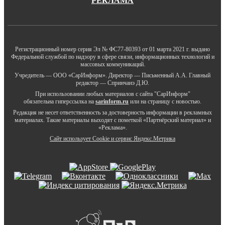
РЕКЛАМА
Регистрационный номер серия Эл № ФС77-80393 от 01 марта 2021 г. выдано
Федеральной службой по надзору в сфере связи, информационных технологий и
массовых коммуникаций.
Учредитель — ООО «СарИнформ». Директор — Письменный А.А. Главный
редактор — Спринчанэ Д.Ю.
При использовании любых материалов с сайта "СарИнформ"
обязательна гиперссылка на
sarinform.ru
или на страницу с новостью.
Редакция не несет ответственность за достоверность информации в рекламных
материалах. Такие материалы выходят с пометкой «Партнёрский материал» и
«Реклама».
Сайт использует Cookie и сервиc Яндекс.Метрика