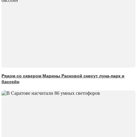
Рядом со сквером Марины Расковой снесут луна-парк и
бассейн