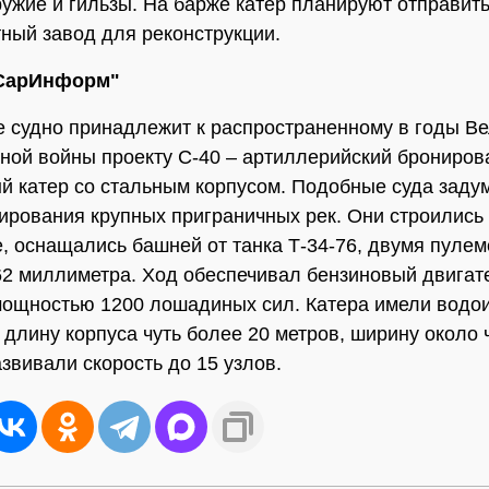
ружие и гильзы. На барже катер планируют отправить
ный завод для реконструкции.
"СарИнформ"
 судно принадлежит к распространенному в годы В
ной войны проекту С-40 – артиллерийский брониро
й катер со стальным корпусом. Подобные суда зад
ирования крупных приграничных рек. Они строились
, оснащались башней от танка Т-34-76, двумя пуле
62 миллиметра. Ход обеспечивал бензиновый двигат
мощностью 1200 лошадиных сил. Катера имели вод
, длину корпуса чуть более 20 метров, ширину около
азвивали скорость до 15 узлов.