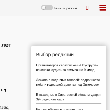
Темный режим
 лет
Выбор редакции
Организаторов саратовской «Опусгрупп»
начинают судить за отмывание 9 млрд
Лежала в воде вниз головой: подробности
гибели годовалой девочки под Энгельсом
тер,
В выходные в Саратовской области ударит
39-градусная жара
азад
Роспотребнадзор признал факт