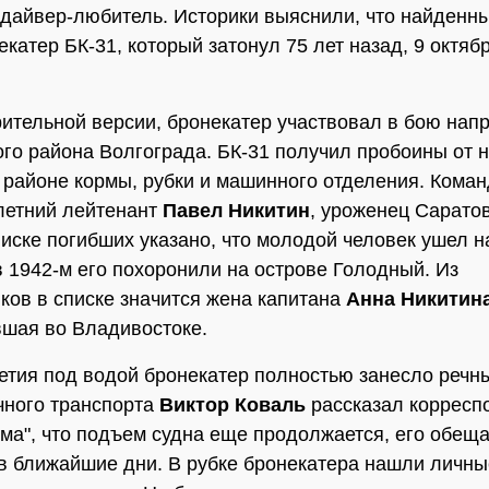
дайвер-любитель. Историки выяснили, что найденн
екатер БК-31, который затонул 75 лет назад, 9 октяб
ительной версии, бронекатер участвовал в бою нап
го района Волгограда. БК-31 получил пробоины от 
 районе кормы, рубки и машинного отделения. Кома
летний лейтенант
Павел Никитин
, уроженец Саратов
иске погибших указано, что молодой человек ушел н
 в 1942-м его похоронили на острове Голодный. Из
ков в списке значится жена капитана
Анна Никитин
шая во Владивостоке.
етия под водой бронекатер полностью занесло речн
чного транспорта
Виктор Коваль
рассказал корресп
а", что подъем судна еще продолжается, его обещ
в ближайшие дни. В рубке бронекатера нашли личн