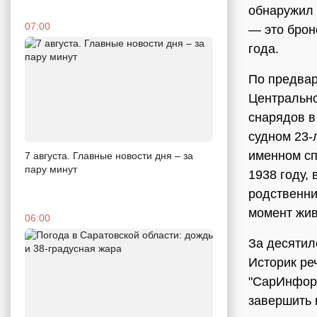
обнаружил 
07:00
— это брон
года.
По предвар
Центрально
снарядов в
судном 23-
именном сп
7 августа. Главные новости дня – за
пару минут
1938 году,
родственни
момент жив
06:00
За десятил
Историк ре
"СарИнформ
завершить 