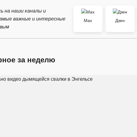
ь на наши каналы и
самые важные и интересные
Max
Дзен
рвым
рное за неделю