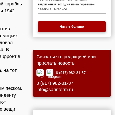
ый корабль
загрязнения воздуха из-за горевшей
свалки в Энгельсе
ря 1942
Читать больше
ротив
немецких
ндовал
а. В
а фронт в
Связаться с редакцией или
прислать новость
а
, на тот
8 (917) 982-81-37
8 (917) 982-81-37
ым песком.
info@sarinform.ru
онденту
ают
ые вещи