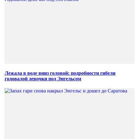
Лежала в воде вниз головой: подробности гибели
годовалой девочки под Энгельсом