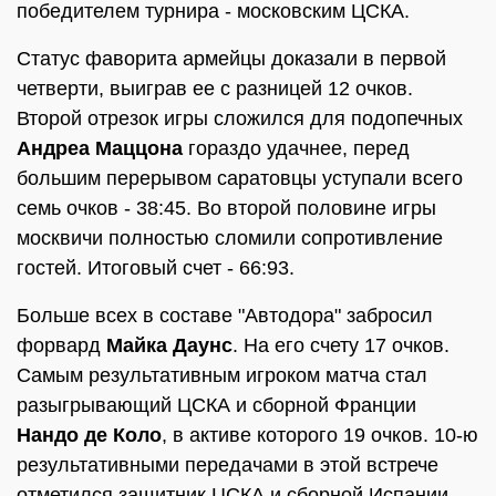
победителем турнира - московским ЦСКА.
Статус фаворита армейцы доказали в первой
четверти, выиграв ее с разницей 12 очков.
Второй отрезок игры сложился для подопечных
Андреа Маццона
гораздо удачнее, перед
большим перерывом саратовцы уступали всего
семь очков - 38:45. Во второй половине игры
москвичи полностью сломили сопротивление
гостей. Итоговый счет - 66:93.
Больше всех в составе "Автодора" забросил
форвард
Майка Даунс
. На его счету 17 очков.
Самым результативным игроком матча стал
разыгрывающий ЦСКА и сборной Франции
Нандо де Коло
, в активе которого 19 очков. 10-ю
результативными передачами в этой встрече
отметился защитник ЦСКА и сборной Испании