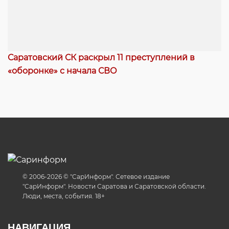
Саратовский СК раскрыл 11 преступлений в
«оборонке» с начала СВО
© 2006-2026 © "СарИнформ". Сетевое издание
"СарИнформ". Новости Саратова и Саратовской области.
Люди, места, события. 18+
НАВИГАЦИЯ