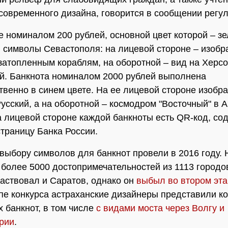
современного дизайна, говорится в сообщении регул
е номиналом 200 рублей, основной цвет которой – з
символы Севастополя: на лицевой стороне – изобр
затопленным кораблям, на оборотной – вид на Херс
й. Банкнота номиналом 2000 рублей выполнена
венно в синем цвете. На ее лицевой стороне изобр
Русский, а на оборотной – космодром "Восточный" в 
а лицевой стороне каждой банкноты есть QR-код, с
страницу Банка России.
выбору символов для банкнот провели в 2016 году. 
более 5000 достопримечательностей из 1113 городов
частвовал и Саратов, однако он
выбыл во втором эт
пе конкурса астраханские дизайнеры представили к
х банкнот, в том числе
с видами моста через Волгу и
рии
.