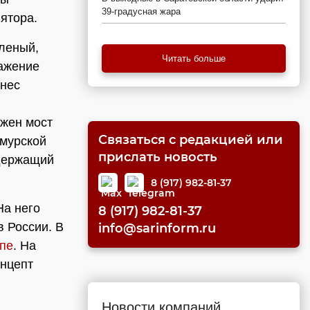
39-градусная жара
ятора.
еленый,
Читать больше
ажение
онес
ажен мост
Связаться с редакцией или
Амурской
прислать новость
одержащий
8 (917) 982-81-37
На него
8 (917) 982-81-37
 России. В
info@sarinform.ru
апе
. На
онцепт
Новости компаний