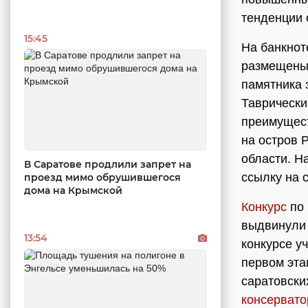
тенденции 
15:45
На банкнот
размещены 
памятника 
Таврически
преимущест
на остров 
области. Н
В Саратове продлили запрет на
ссылку на 
проезд мимо обрушившегося
дома на Крымской
Конкурс
по 
выдвинули 
13:54
конкурсе у
первом эта
саратовски
консервато