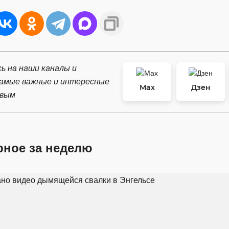
ь на наши каналы и
самые важные и интересные
Max
Дзен
рвым
рное за неделю