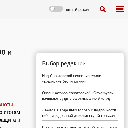
Темный режим
0 и
Выбор редакции
Над Саратовской областью сбили
украинские беспилотники
Организаторов саратовской «Опусгрупп»
начинают судить за отмывание 9 млрд
кноты
Лежала в воде вниз головой: подробности
о итогам
гибели годовалой девочки под Энгельсом
защита и
ны
В выходные в Саратовской области ударит