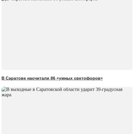
В Саратове насчитали 86 «умных светофоров»