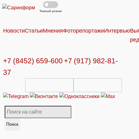
Темный режим
Новости
Статьи
Мнения
Фоторепортажи
Интервью
Вы
ре
+7 (8452) 659-600
+7 (917) 982-81-
37
Поиск