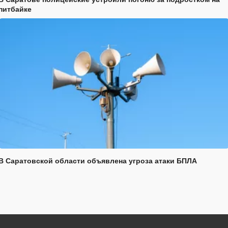
питбайке
В Саратовской области объявлена угроза атаки БПЛА