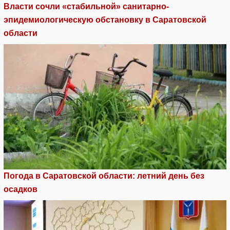
Власти сочли «стабильной» санитарно-
эпидемиологическую обстановку в Саратовской
области
Погода в Саратовской области: летний день без
осадков