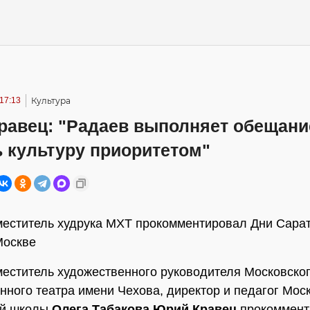
 17:13
Культура
равец: "Радаев выполняет обещани
 культуру приоритетом"
еститель худрука МХТ прокомментировал Дни Сара
Москве
еститель художественного руководителя Московско
нного театра имени Чехова, директор и педагог Мос
ой школы
Олега Табакова Юрий Кравец
прокоммент