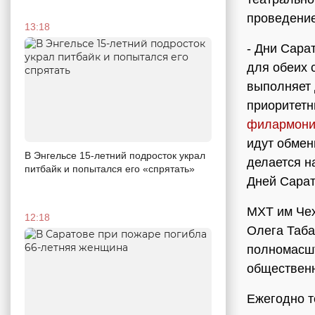
проведение
13:18
- Дни Сара
для обеих 
выполняет 
приоритетн
филармон
идут обмен
В Энгельсе 15-летний подросток украл
делается н
питбайк и попытался его «спрятать»
Дней Сарат
МХТ им Чех
12:18
Олега Таба
полномасш
общественн
Ежегодно т