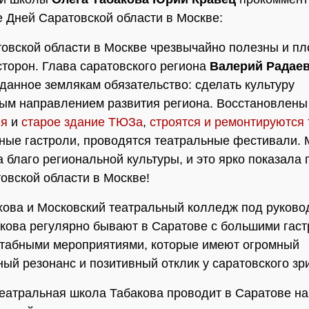
 Дней Саратовской области в Москве:
товской области в Москве чрезвычайно полезны и п
сторон. Глава саратовского региона
Валерий Радае
данное землякам обязательство: сделать культуру
ым направлением развития региона. Восстановлены
ия
и
старое здание ТЮЗа
,
строятся и ремонтируются
ные гастроли, проводятся театральные фестивали. 
а благо региональной культуры, и это ярко показала
овской области в Москве!
ова и Московский театральный колледж под руково
кова регулярно бывают в Саратове с большими гаст
табными мероприятиями, которые имеют огромный
ый резонанс и позитивный отклик у саратовского зр
еатральная школа Табакова проводит в Саратове н