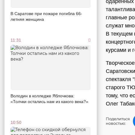
одаренных 
талантлив
В Саратове при пожаре погибла 66-
главные ро
летняя женщина
служат мно
В текущем 
11:31
концертног
курсами и 
Творческое
Саратовски
спектакля 
старого ТЮ
тому, что е
Володин в колледже Яблочкова:
«Толчки остались нам из какого века?»
Олег Табак
Поделиться
10:50
новостью: