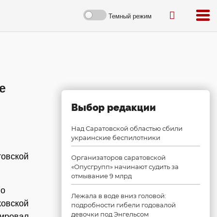
Темный режим
е
Выбор редакции
Над Саратовской областью сбили
украинские беспилотники
товской
Организаторов саратовской
«Опусгрупп» начинают судить за
отмывание 9 млрд
го
Лежала в воде вниз головой:
ковской
подробности гибели годовалой
девочки под Энгельсом
ировал