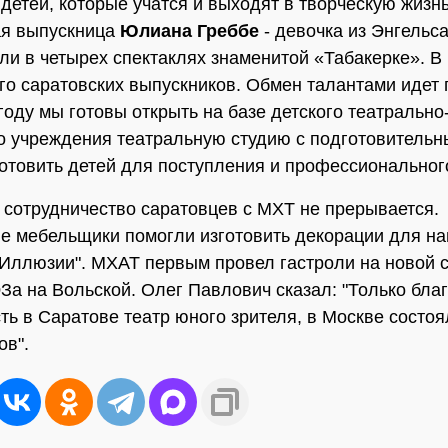
детей, которые учатся и выходят в творческую жизн
ая выпускница
Юлиана Греббе
- девочка из Энгельса
ли в четырех спектаклях знаменитой «Табакерке». 
го саратовских выпускников. Обмен талантами идет 
году мы готовы открыть на базе детского театрально
о учреждения театральную студию с подготовитель
готовить детей для поступления и профессиональног
 сотрудничество саратовцев с МХТ не прерывается.
е мебельщики помогли изготовить декорации для н
"Иллюзии". МХАТ первым провел гастроли на новой 
За на Вольской. Олег Павлович сказал: "Только бла
сть в Саратове театр юного зрителя, в Москве состоя
ов".