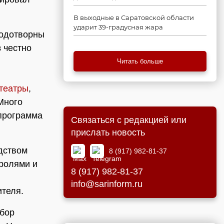
В выходные в Саратовской области
ударит 39-градусная жара
лодотворны
в
честно
Читать больше
 театры
,
Много
 программа
Связаться с редакцией или
прислать новость
дством
8 (917) 982-81-37
ролями и
8 (917) 982-81-37
info@sarinform.ru
ителя.
абор