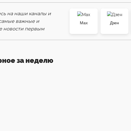
ь на наши каналы и
самые важные и
Max
Дзен
е новости первым
рное за неделю