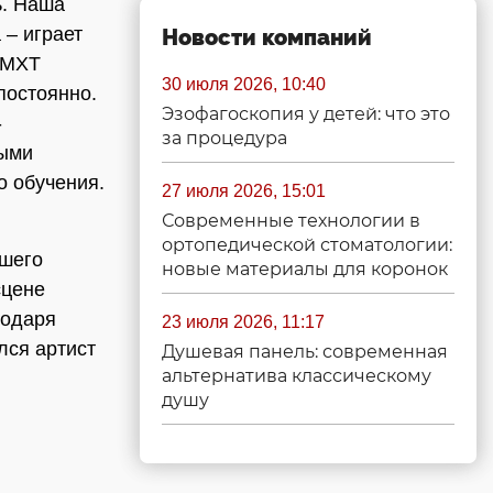
ь. Наша
 – играет
Новости компаний
В МХТ
30 июля 2026, 10:40
постоянно.
Эзофагоскопия у детей: что это
-
за процедура
ными
о обучения.
27 июля 2026, 15:01
Современные технологии в
ортопедической стоматологии:
ашего
новые материалы для коронок
сцене
годаря
23 июля 2026, 11:17
лся артист
Душевая панель: современная
альтернатива классическому
душу