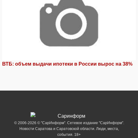
ВТБ: объем выдачи ипотеки в России вырос на 38%
© 2006-2026 © "СарИнформ". Сетевое издание "СарИнформ".
Новости Саратова и Саратовской области. Люди, места,
события. 18+