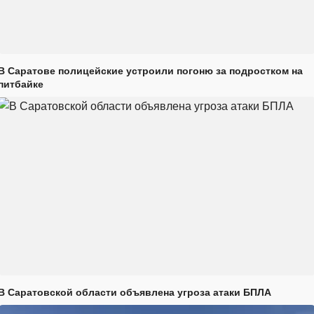
В Саратове полицейские устроили погоню за подростком на
питбайке
В Саратовской области объявлена угроза атаки БПЛА