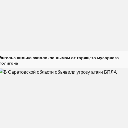
Энгельс сильно заволокло дымом от горящего мусорного
полигона