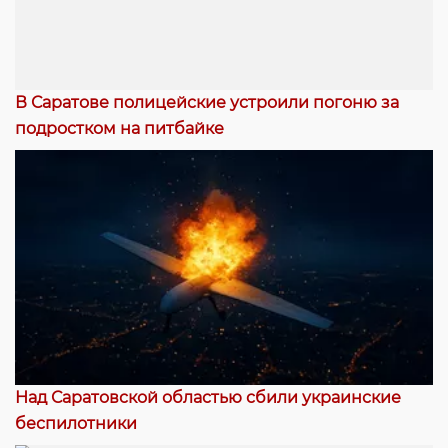
В Саратове полицейские устроили погоню за
подростком на питбайке
Над Саратовской областью сбили украинские
беспилотники