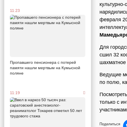
культурно-
11:23
нарядились
февраля 20
интеллект
Мамедьяр
Для городс
сшил 32 ко
шахматное 
Пропавшего пенсионера с потерей
памяти нашли мертвым на Кумысной
поляне
Ведущие ме
по полю, к
11:19
Посмотреть
только с и
участникам
Поделиться