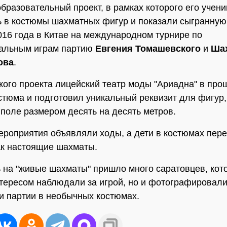
образовательный проект, в рамках которого его учени
 в костюмы шахматных фигур и показали сыгранную
16 года в Китае на международном турнире по
уальным играм партию
Евгения Томашевского
и
Ша
ова
.
кого проекта лицейский театр моды "Ариадна" в про
стюма и подготовил уникальный реквизит для фигур,
поле размером десять на десять метров.
роприятия объявляли ходы, а дети в костюмах пер
ак настоящие шахматы.
 на "живые шахматы" пришло много саратовцев, кот
нтересом наблюдали за игрой, но и фотографировали
и партии в необычных костюмах.