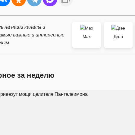
ь на наши каналы и
самые важные и интересные
Max
Дзен
рвым
рное за неделю