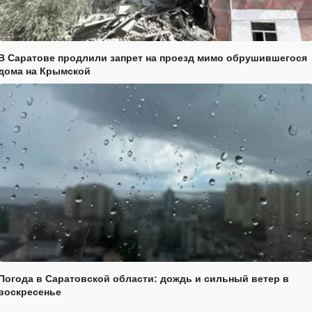
В Саратове продлили запрет на проезд мимо обрушившегося
дома на Крымской
Погода в Саратовской области: дождь и сильный ветер в
воскресенье