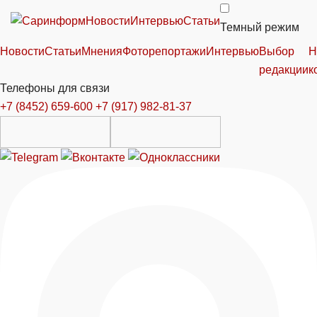
Новости
Интервью
Статьи
Темный режим
Новости
Статьи
Мнения
Фоторепортажи
Интервью
Выбор
Н
редакции
к
Телефоны для связи
+7 (8452) 659-600
+7 (917) 982-81-37