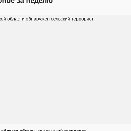
рное за неделю
 области обнаружен сельский террорист