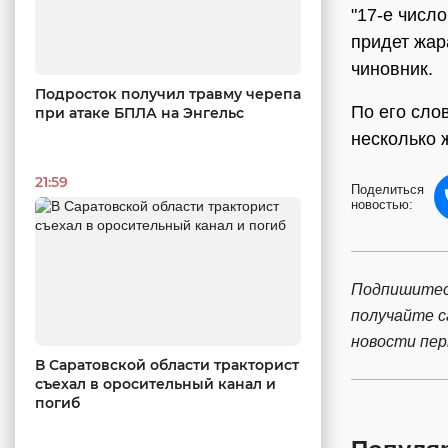
"17-е числ
придет жар
чиновник.
Подросток получил травму черепа
По его сло
при атаке БПЛА на Энгельс
несколько 
21:59
Поделиться
новостью:
Подпишитес
получайте 
новости пе
В Саратовской области тракторист
съехал в оросительный канал и
погиб