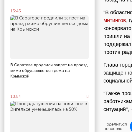
15:45
"В областн
митингов
, 
консервато
пришли на 
поддержал 
против рад
Глава горо
В Саратове продлили запрет на проезд
мимо обрушившегося дома на
защищеннос
Крымской
социально
"Также про
13:54
работникам
ситуаций", 
Поделиться
новостью: