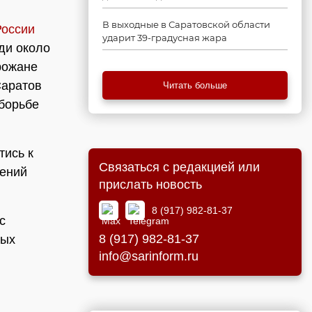
В выходные в Саратовской области
России
ударит 39-градусная жара
ди около
рожане
Саратов
Читать больше
борьбе
тись к
Связаться с редакцией или
дений
прислать новость
8 (917) 982-81-37
с
8 (917) 982-81-37
ных
info@sarinform.ru