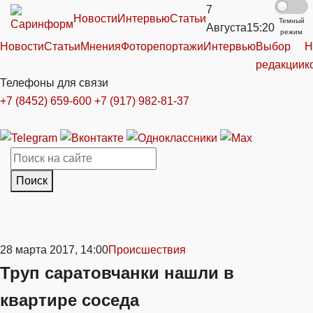
7
Новости
Интервью
Статьи
Темный
Августа
15:20
режим
Новости
Статьи
Мнения
Фоторепортажи
Интервью
Выбор
Н
редакции
к
Телефоны для связи
+7 (8452) 659-600
+7 (917) 982-81-37
Поиск
28 марта 2017, 14:00
Происшествия
Труп саратовчанки нашли в
квартире соседа