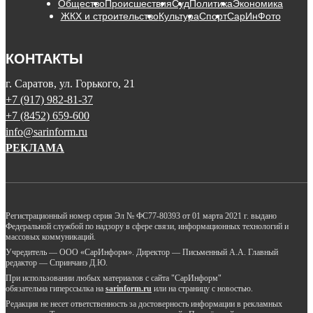
Общество
Происшествия
Суд
Политика
Экономика
ЖКХ и строительство
Культура
Спорт
СарИнФото
КОНТАКТЫ
г. Саратов, ул. Горького, 21
+7 (917) 982-81-37
+7 (8452) 659-600
info@sarinform.ru
РЕКЛАМА
Регистрационный номер серия Эл № ФС77-80393 от 01 марта 2021 г. выдано
Федеральной службой по надзору в сфере связи, информационных технологий и
массовых коммуникаций.
Учредитель — ООО «СарИнформ». Директор — Письменный А.А. Главный
редактор — Спринчанэ Д.Ю.
При использовании любых материалов с сайта "СарИнформ"
обязательна гиперссылка на
sarinform.ru
или на страницу с новостью.
Редакция не несет ответственность за достоверность информации в рекламных