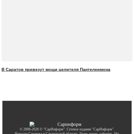
В Саратов привезут мощи целителя Пантелеимона
© 2006-2026 © "СарИнформ". Сетевое издание "СарИнформ".
Новости Саратова и Саратовской области. Люди, места, события. 18+