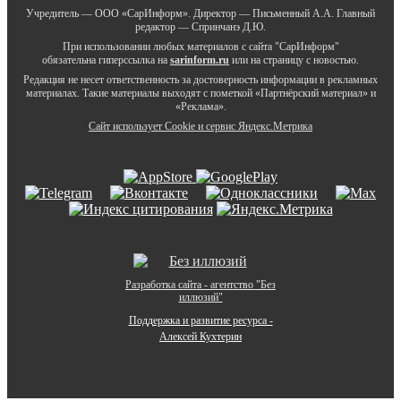
Учредитель — ООО «СарИнформ». Директор — Письменный А.А. Главный
редактор — Спринчанэ Д.Ю.
При использовании любых материалов с сайта "СарИнформ"
обязательна гиперссылка на
sarinform.ru
или на страницу с новостью.
Редакция не несет ответственность за достоверность информации в рекламных
материалах. Такие материалы выходят с пометкой «Партнёрский материал» и
«Реклама».
Сайт использует Cookie и сервиc Яндекс.Метрика
Разработка сайта - агентство "Без
иллюзий"
Поддержка и развитие ресурса -
Алексей Кухтерин