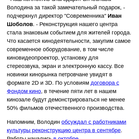
Володина за такой замечательный подарок, -
подчеркнул директор "Современника"
Иван
Шоболов
. - Реконструкция нашего центра
стала знаковым событием для жителей города.
Что касается кинодеятельности, закупим самое
современное оборудование, в том числе
киновидеопроектор, установку для
стереозвука, экран и электронную кассу. Все
новинки кинорынка петровчане увидят в
формате 2D и 3D. По условиям
договора с
Фондом кино
, в течение пяти лет в нашем
кинозале будут демонстрироваться не менее
50% фильмов отечественного производства.
Напомним, Володин
обсуждал с работниками
культуры реконструкцию центра в сентябре
.
Работы начались
в октябре.