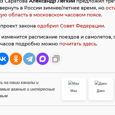
из Саратова
Александр Легкий
предложил тре
 вернуть в России зимнее/летнее время, но
ост
ую область в московском часовом поясе
.
 проект закона
одобрил Совет Федерации
.
к изменится расписание поездов и самолетов, 
 часов подробно можно
почитать здесь
.
ь на наши каналы и
самые важные и интересные
Max
Дзен
рвым