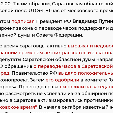
 2:00. Таким образом, Саратовская область вой
совой пояс: UTC+4, +1 час от московского врем
 этом
подписал
Президент РФ
Владимир Путин
 проект закона о переводе часов поддержали 
венной думы и Совета Федерации.
е время саратовцы активно
выражали недово
анним временем летних рассветов и закатов
 депутаты Саратовской областной думы напра
РФ обращение
о переводе часов в Саратовской
еред
. Правительство РФ
выдало положительны
аконопроект. Затем
его одобрили
в комитете Г
оровья. Проект два раза
выносили на заседан
 но рассмотреть не успевали из-за обширной п
ьно в Саратове активизировались противники
ковское время"
. В начале октября известный 