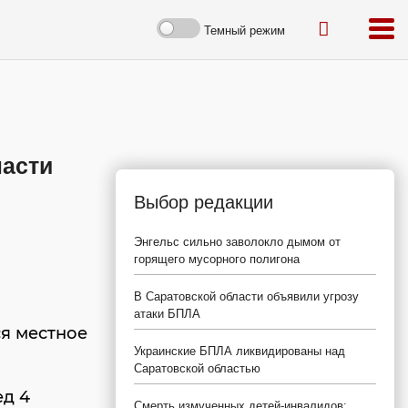
Темный режим
ласти
Выбор редакции
Энгельс сильно заволокло дымом от
горящего мусорного полигона
В Саратовской области объявили угрозу
атаки БПЛА
ся местное
Украинские БПЛА ликвидированы над
Саратовской областью
ед 4
Смерть измученных детей-инвалидов: