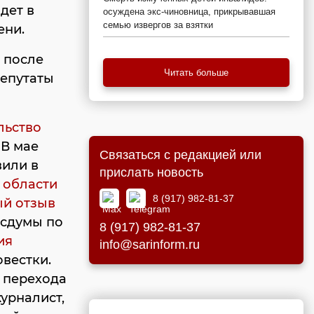
дет в
осуждена экс-чиновница, прикрывавшая
семью извергов за взятки
ени.
после
Читать больше
депутаты
льство
. В мае
Связаться с редакцией или
вили в
прислать новость
 области
8 (917) 982-81-37
й отзыв
осдумы по
8 (917) 982-81-37
ия
info@sarinform.ru
овестки.
 перехода
журналист,