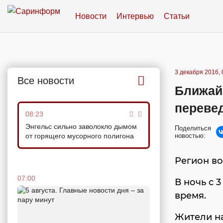
Новости
Интервью
Статьи
3 декабря 2016, 
Все новости
Ближай
переве
08:23
Энгельс сильно заволокло дымом
Поделиться
от горящего мусорного полигона
новостью:
Регион во
07:00
В ночь с 
время.
Жители на