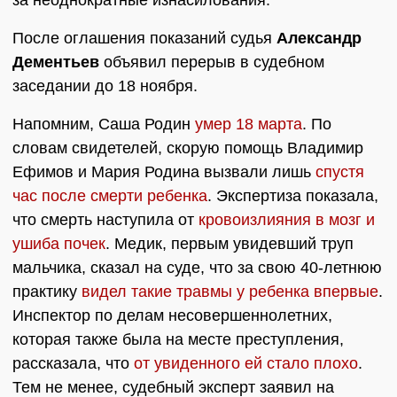
за неоднократные изнасилования.
После оглашения показаний судья
Александр
Дементьев
объявил перерыв в судебном
заседании до 18 ноября.
Напомним, Саша Родин
умер 18 марта
. По
словам свидетелей, скорую помощь Владимир
Ефимов и Мария Родина вызвали лишь
спустя
час после смерти ребенка
. Экспертиза показала,
что смерть наступила от
кровоизлияния в мозг и
ушиба почек
. Медик, первым увидевший труп
мальчика, сказал на суде, что за свою 40-летнюю
практику
видел такие травмы у ребенка впервые
.
Инспектор по делам несовершеннолетних,
которая также была на месте преступления,
рассказала, что
от увиденного ей стало плохо
.
Тем не менее, судебный эксперт заявил на