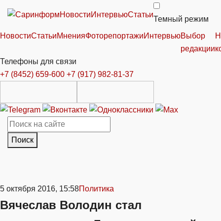
Новости
Интервью
Статьи
Темный режим
Новости
Статьи
Мнения
Фоторепортажи
Интервью
Выбор
Н
редакции
к
Телефоны для связи
+7 (8452) 659-600
+7 (917) 982-81-37
Поиск
5 октября 2016, 15:58
Политика
Вячеслав Володин стал