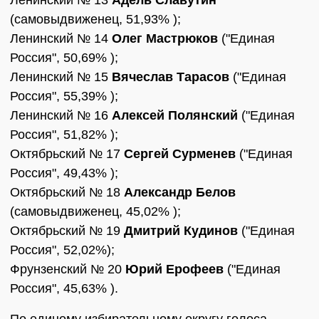
Ленинский № 13
Адель Славутин
(самовыдвиженец, 51,93% );
Ленинский № 14
Олег Мастрюков
("Единая
Россия", 50,69% );
Ленинский № 15
Вячеслав Тарасов
("Единая
Россия", 55,39% );
Ленинский № 16
Алексей Полянский
("Единая
Россия", 51,82% );
Октябрьский № 17
Сергей Сурменев
("Единая
Россия", 49,43% );
Октябрьский № 18
Александр Белов
(самовыдвиженец, 45,02% );
Октябрьский № 19
Дмитрий Кудинов
("Единая
Россия", 52,02%);
Фрунзенский № 20
Юрий Ерофеев
("Единая
Россия", 45,63% ).