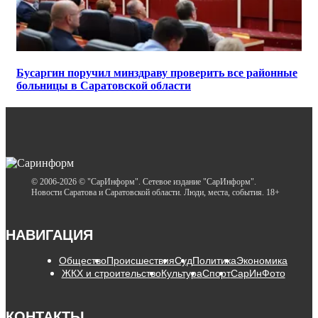
Бусаргин поручил минздраву проверить все районные
больницы в Саратовской области
© 2006-2026 © "СарИнформ". Сетевое издание "СарИнформ".
Новости Саратова и Саратовской области. Люди, места, события. 18+
НАВИГАЦИЯ
Общество
Происшествия
Суд
Политика
Экономика
ЖКХ и строительство
Культура
Спорт
СарИнФото
КОНТАКТЫ