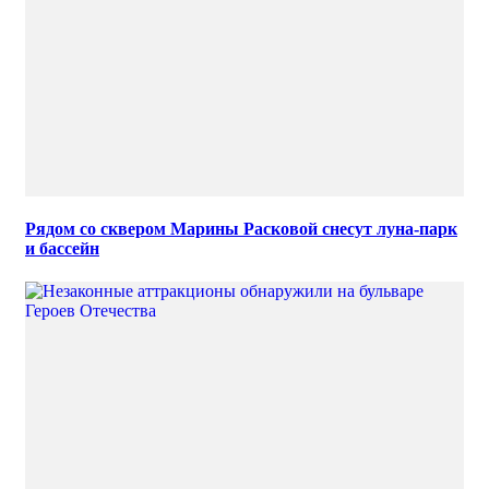
Рядом со сквером Марины Расковой снесут луна-парк
и бассейн