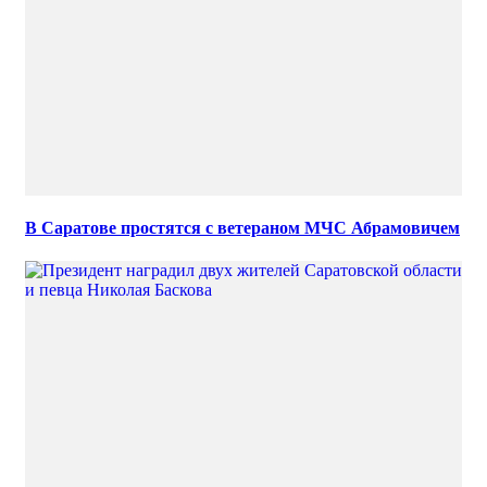
В Саратове простятся с ветераном МЧС Абрамовичем