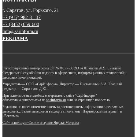
г. Саратов, ул. Горького, 21
+7 (917) 982-81-37
+7 (8452) 659-600
info@sarinform.ru
РЕКЛАМА
Регистрационный номер серия Эл № ФС77-80393 от 01 марта 2021 г. выдано
Федеральной службой по надзору в сфере связи, информационных технологий и
массовых коммуникаций.
Учредитель — ООО «СарИнформ». Директор — Письменный А.А. Главный
редактор — Спринчанэ Д.Ю.
При использовании любых материалов с сайта "СарИнформ"
обязательна гиперссылка на
sarinform.ru
или на страницу с новостью.
Редакция не несет ответственность за достоверность информации в рекламных
материалах. Такие материалы выходят с пометкой «Партнёрский материал» и
«Реклама».
Сайт использует Cookie и сервиc Яндекс.Метрика