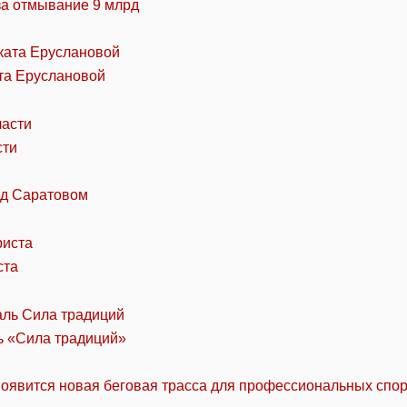
за отмывание 9 млрд
та Еруслановой
сти
од Саратовом
ста
ль «Сила традиций»
оявится новая беговая трасса для профессиональных спо