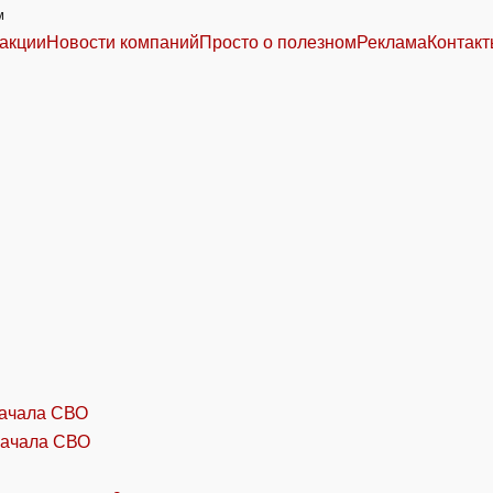
м
акции
Новости компаний
Просто о полезном
Реклама
Контак
начала СВО