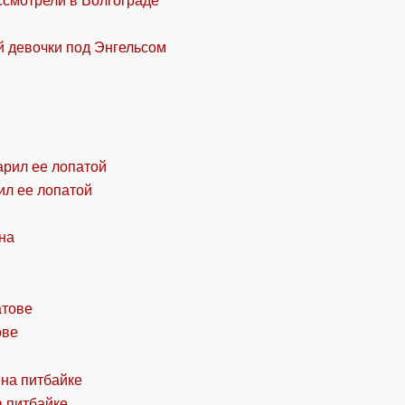
ссмотрели в Волгограде
й девочки под Энгельсом
ил ее лопатой
ове
а питбайке