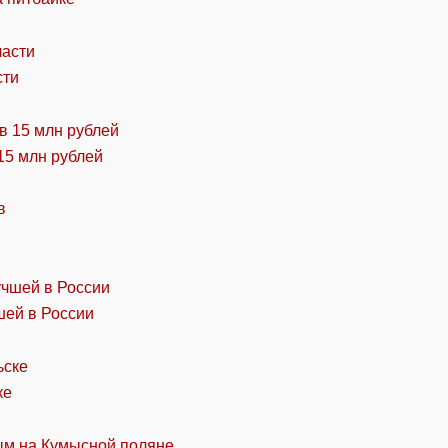
сти
15 млн рублей
шей в России
ке