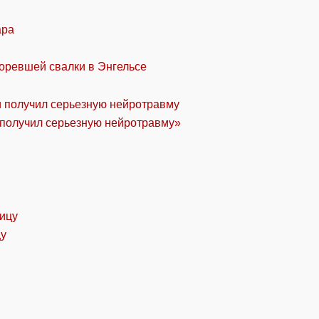
ара
горевшей свалки в Энгельсе
«получил серьезную нейротравму»
цу