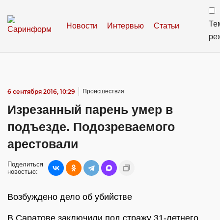
Те
Новости
Интервью
Статьи
ре
6 сентября 2016, 10:29
Происшествия
Изрезанный парень умер в
подъезде. Подозреваемого
арестовали
Поделиться
новостью:
Возбуждено дело об убийстве
В Саратове заключили под стражу 31-летнего