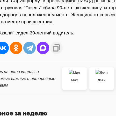
зали "СарИнформу" в пресс-службе ГИБДД региона, в
а грузовая "Газель" сбила 90-летнюю женщину, кото
 дорогу в неположенном месте. Женщина от серьез
 на месте происшествия,
Газели" сидел 30-летний водитель.
ь на наши каналы и
самые важные и интересные
Max
Дзен
рвым
рное за неделю