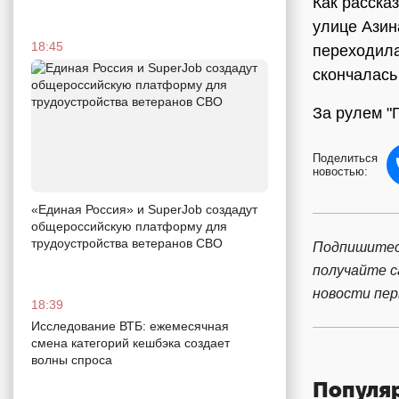
Как расска
улице Азин
18:45
переходила
скончалась
За рулем "
Поделиться
новостью:
«Единая Россия» и SuperJob создадут
общероссийскую платформу для
трудоустройства ветеранов СВО
Подпишитес
получайте 
новости пе
18:39
Исследование ВТБ: ежемесячная
смена категорий кешбэка создает
волны спроса
Популя