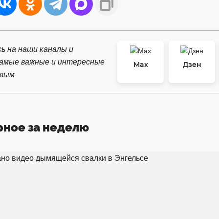
ь на наши каналы и
самые важные и интересные
Max
Дзен
рвым
рное за неделю