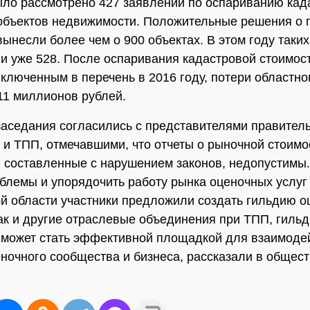
ыло рассмотрено 427 заявлений по оспариванию кад
объектов недвижимости. Положительные решения о 
вынесли более чем о 900 объектах. В этом году таки
и уже 528. После оспаривания кадастровой стоимост
включенным в перечень в 2016 году, потери областн
11 миллионов рублей.
заседания согласились с представителями правитель
 и ТПП, отмечавшими, что отчеты о рыночной стоимо
 составленные с нарушением законов, недопустимы
блемы и упорядочить работу рынка оценочных услуг
й области участники предложили создать гильдию 
ак и другие отраслевые объединения при ТПП, гиль
может стать эффективной площадкой для взаимоде
еночного сообщества и бизнеса, рассказали в общес