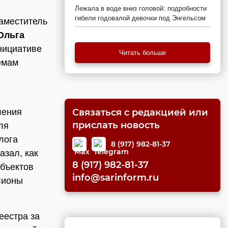
Лежала в воде вниз головой: подробности
гибели годовалой девочки под Энгельсом
аместитель
Ольга
нициативе
Читать больше
емам
ления
Связаться с редакцией или
прислать новость
ля
лога
8 (917) 982-81-37
азал, как
8 (917) 982-81-37
бъектов
info@sarinform.ru
лионы
еестра за