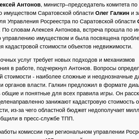
ексей Антонов
, министр–председатель комитета по
ю имуществом Саратовской области
Олег Галкин
и з
ля Управления Росреестра по Саратовской области
. По словам Алексея Антонова, встреча прошла по и
о управлению имуществом и была посвящена пробл
я кадастровой стоимости объектов недвижимости.
очных услуг требует новых подходов и механизмов
ния в работе, подчеркнул Антонов. Вопросы опреде
й стоимости - наиболее сложные и неоднозначные д
и органов власти. Галкин предложил в формате диа
 общие и понятные для всех правила игры. Он расск
еленаправленно занижают кадастровую стоимость о
ти, из-за чего областной бюджет недополучает мил
общили в пресс-службе ТПП.
работы комиссии при региональном управлении Роср