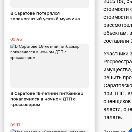
2015 год б
стоимости 
В Саратове потерялся
стоимости 
зеленоглазый усатый мужчина
рассмотрел
объектам, 
09:46
составили 
Участники 
Росреестра
имущества,
решить про
Саратовско
при ТПП. К
В Саратове 16-летний питбайкер
покалечился в ночном ДТП с
оценщиков 
кроссовером
власти, оц
палате.
09:17