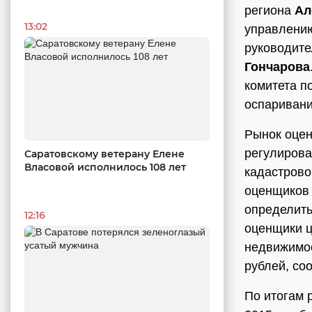
региона
Ал
13:02
управлени
руководите
Гончарова
комитета п
оспаривани
Рынок оцен
регулирова
Саратовскому ветерану Елене
Власовой исполнилось 108 лет
кадастрово
оценщиков 
определить
12:16
оценщики ц
недвижимос
рублей, со
По итогам 