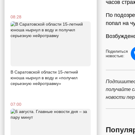
часов стра
По подозре
08:28
попал на ч
Возбуждено
Поделиться
новостью:
В Саратовской области 15-летний
юноша нырнул в воду и «получил
Подпишитес
серьезную нейротравму»
получайте 
новости пе
07:00
Популя