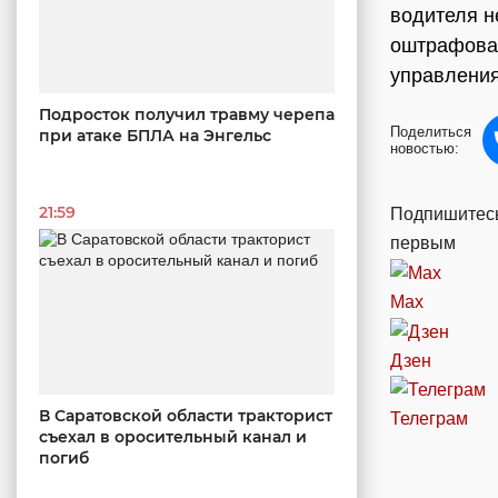
водителя н
оштрафовал
управления
Подросток получил травму черепа
Поделиться
при атаке БПЛА на Энгельс
новостью:
21:59
Подпишитесь
первым
Max
Дзен
В Саратовской области тракторист
Телеграм
съехал в оросительный канал и
погиб