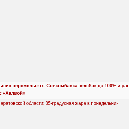
ьшие перемены» от Совкомбанка: кешбэк до 100% и ра
с «Халвой»