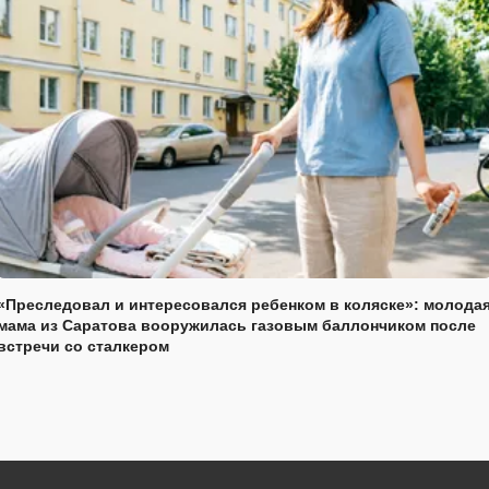
«Преследовал и интересовался ребенком в коляске»: молода
мама из Саратова вооружилась газовым баллончиком после
встречи со сталкером