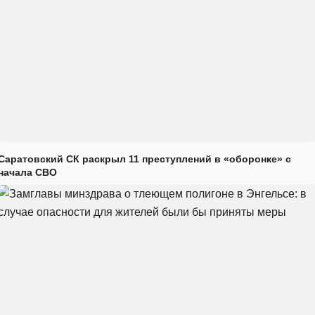
Саратовский СК раскрыл 11 преступлений в «оборонке» с
начала СВО