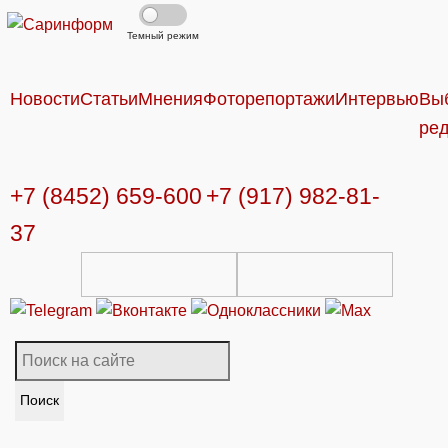
Темный режим
Новости
Статьи
Мнения
Фоторепортажи
Интервью
Вы
ре
+7 (8452) 659-600
+7 (917) 982-81-
37
Поиск