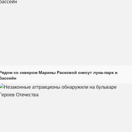
Рядом со сквером Марины Расковой снесут луна-парк и
бассейн