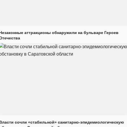
Незаконные аттракционы обнаружили на бульваре Героев
Отечества
Власти сочли «стабильной» санитарно-эпидемиологическую