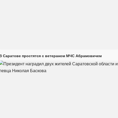
В Саратове простятся с ветераном МЧС Абрамовичем