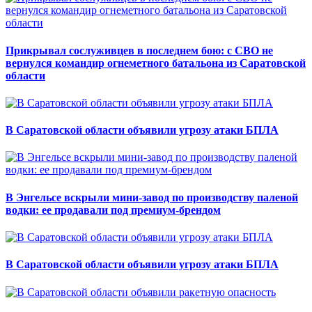
Прикрывал сослуживцев в последнем бою: с СВО не
вернулся командир огнеметного батальона из Саратовской
области
В Саратовской области объявили угрозу атаки БПЛА
В Энгельсе вскрыли мини-завод по производству паленой
водки: ее продавали под премиум-брендом
В Саратовской области объявили угрозу атаки БПЛА