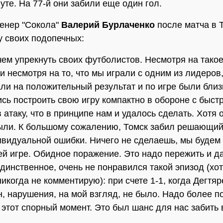
уте. На 77-й они забили еще один гол.
енер "Сокола"
Валерий Бурлаченко
после матча в Т
у своих подопечных:
 чем упрекнуть своих футболистов. Несмотря на тако
и несмотря на то, что мы играли с одним из лидеров
ли на положительный результат и по игре были близк
сь построить свою игру компактно в обороне с быс
 атаку, что в принципе нам и удалось сделать. Хотя
ли. К большому сожалению, Томск забил решающий
видуальной ошибки. Ничего не сделаешь, мы будем 
й игре. Обидное поражение. Это надо пережить и 
Единственное, очень не понравился такой эпизод (хот
никогда не комментирую): при счете 1-1, когда Дегтя
н, нарушения, на мой взгляд, не было. Надо более 
 этот спорный момент. Это был шанс для нас забить 