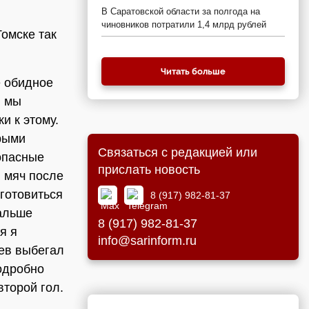
В Саратовской области за полгода на
чиновников потратили 1,4 млрд рублей
омске так
Читать больше
е обидное
, мы
и к этому.
трыми
Связаться с редакцией или
 опасные
прислать новость
 мяч после
готовиться
8 (917) 982-81-37
дальше
8 (917) 982-81-37
я я
info@sarinform.ru
рев выбегал
подробно
второй гол.