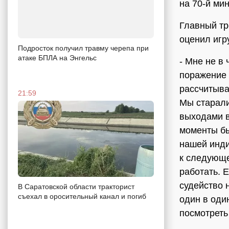
на 70-й мин
Главный тр
оценил игр
Подросток получил травму черепа при
атаке БПЛА на Энгельс
- Мне не в
поражение 
рассчитыва
21:59
Мы старали
выходами в
моменты бы
нашей инди
к следующе
работать. 
судейство 
В Саратовской области тракторист
съехал в оросительный канал и погиб
один в оди
посмотреть