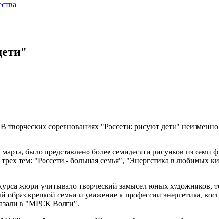
ества
дети"
. В творческих соревнованиях "Россети: рисуют дети" неизмен
е марта, было представлено более семидесяти рисунков из семи
трех тем: "Россети - большая семья", "Энергетика в любимых к
нкурса жюри учитывало творческий замысел юных художников, те
й образ крепкой семьи и уважение к профессии энергетика, вос
казали в "МРСК Волги".