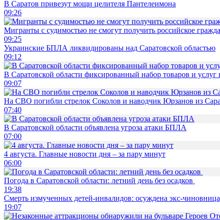
В Саратов привезут мощи целителя Пантелеимона
09:26
Мигранты с судимостью не смогут получить российское гражд
09:25
Украинские БПЛА ликвидированы над Саратовской областью
09:12
В Саратовской области фиксированный набор товаров и услуг 
09:07
На СВО погибли стрелок Соколов и наводчик Юрзанов из Сара
07:40
В Саратовской области объявлена угроза атаки БПЛА
07:00
4 августа. Главные новости дня – за пару минут
06:00
Погода в Саратовской области: летний день без осадков
19:38
Смерть измученных детей-инвалидов: осуждена экс-чиновница,
19:07