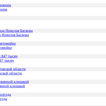
ожник
а Николая Баскова
томойке
47 тысяч
вской области
вянной клюшкой
лгода