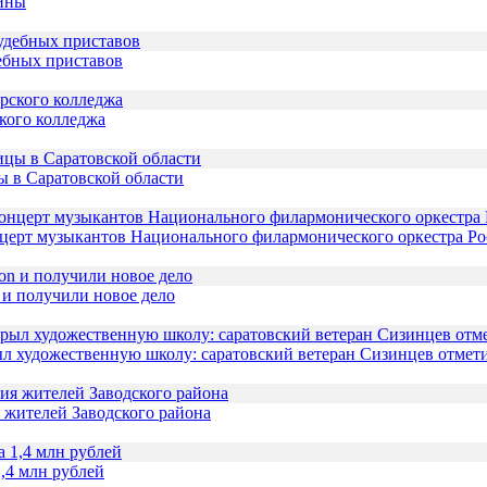
чины
ебных приставов
кого колледжа
ы в Саратовской области
нцерт музыкантов Национального филармонического оркестра Р
 и получили новое дело
л художественную школу: саратовский ветеран Сизинцев отмети
 жителей Заводского района
,4 млн рублей