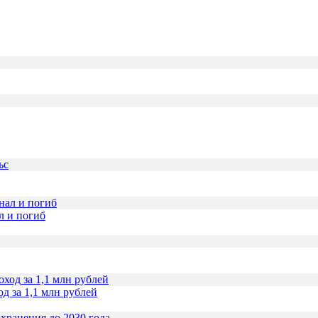
л и погиб
д за 1,1 млн рублей