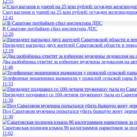
12:55
Сход вагонов и ущерб на 25 млн рублей: осужден железнодор
12:41
В Саратове питбайкер сбил инспектора ДПС
12:20
Президент наградил двух жителей Саратовской области и певц
12:19
Два разбойника ответят за избиение мужчины ледоколом на ав
11:46
Телефонные мошенники выманили у пожилой сельской пары 8
11:33
Президент поздравил со 100-летием труженицу тыла из Сарато
11:30
Под Саратовом мужчина попытался убить бывшую жену дере
11:30
Саратовская полиция изъяла 96 килограммов наркотиков за по
11:02