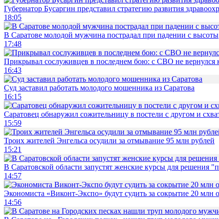
Губернатор Бусаргин представил стратегию развития здравоохр
18:05
В Саратове молодой мужчина пострадал при падении с высоты
17:48
Прикрывал сослуживцев в последнем бою: с СВО не вернулся к
16:43
Суд заставил работать молодого мошенника из Саратова
16:15
Саратовец обнаружил сожительницу в постели с другом и схват
15:59
Троих жителей Энгельса осудили за отмывание 95 млн рублей
15:21
В Саратовской области запустят женские курсы для решения "
14:57
Экономиста «Виконт-Экспо» будут судить за сокрытие 20 млн 
14:56