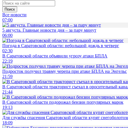
Поиск
Все новости
07:00
5 августа. Главные новости дня – за пару минут
06:00
Погода в Саратовской области: небольшой дождь в четверг
02:30
В Саратовской области объявили угрозу атаки БПЛА
22:19
Подросток получил травму черепа при атаке БПЛА на Энгельс
21:59
В Саратовской области тракторист съехал в оросительный кана
21:44
В Саратовской области подорожал бензин популярных марок
19:13
Для службы спасения Саратовской области купят снегоболотохо
18:09