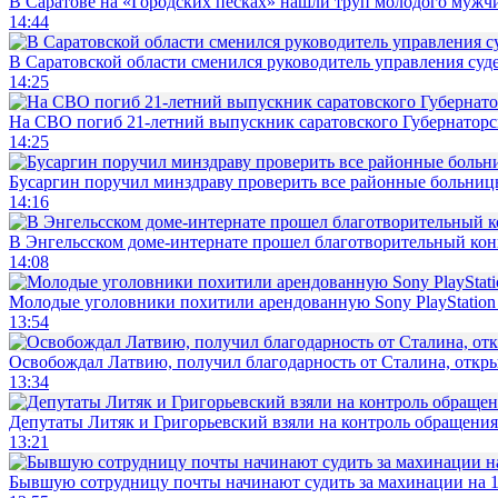
В Саратове на «Городских песках» нашли труп молодого муж
14:44
В Саратовской области сменился руководитель управления суд
14:25
На СВО погиб 21-летний выпускник саратовского Губернаторс
14:25
Бусаргин поручил минздраву проверить все районные больниц
14:16
В Энгельсском доме-интернате прошел благотворительный ко
14:08
Молодые уголовники похитили арендованную Sony PlayStation
13:54
Освобождал Латвию, получил благодарность от Сталина, откры
13:34
Депутаты Литяк и Григорьевский взяли на контроль обращения
13:21
Бывшую сотрудницу почты начинают судить за махинации на 1