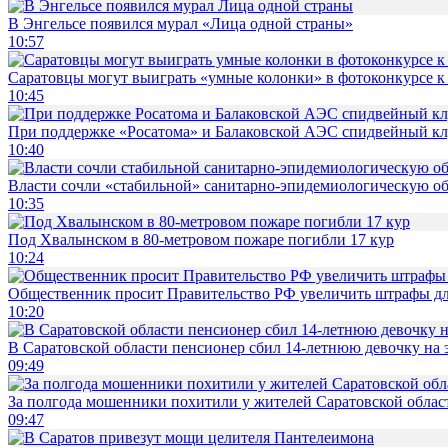
В Энгельсе появился мурал «Лица одной страны»
10:57
Саратовцы могут выиграть «умные колонки» в фотоконкурсе к 
10:45
При поддержке «Росатома» и Балаковской АЭС спидвейный кл
10:40
Власти сочли «стабильной» санитарно-эпидемиологическую об
10:35
Под Хвалынском в 80-метровом пожаре погибли 17 кур
10:24
Общественник просит Правительство РФ увеличить штрафы для
10:20
В Саратовской области пенсионер сбил 14-летнюю девочку на 
09:49
За полгода мошенники похитили у жителей Саратовской облас
09:47