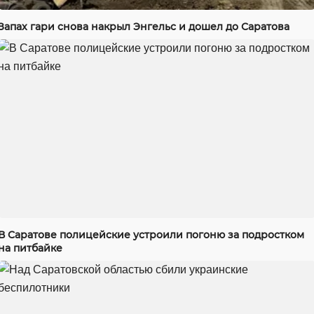
Запах гари снова накрыл Энгельс и дошел до Саратова
В Саратове полицейские устроили погоню за подростком
на питбайке