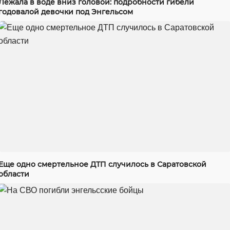
Лежала в воде вниз головой: подробности гибели
годовалой девочки под Энгельсом
Еще одно смертельное ДТП случилось в Саратовской
области