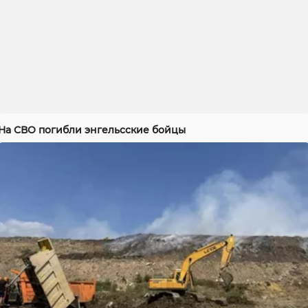
На СВО погибли энгельсские бойцы