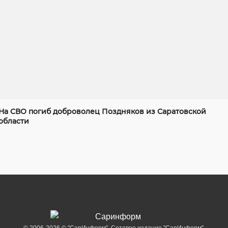
На СВО погиб доброволец Поздняков из Саратовской
области
© 2006-2026 © "СарИнформ". Сетевое издание "СарИнформ".