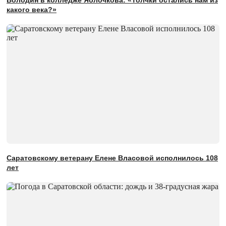
Володин в колледже Яблочкова: «Толчки остались нам из
какого века?»
Саратовскому ветерану Елене Власовой исполнилось 108
лет