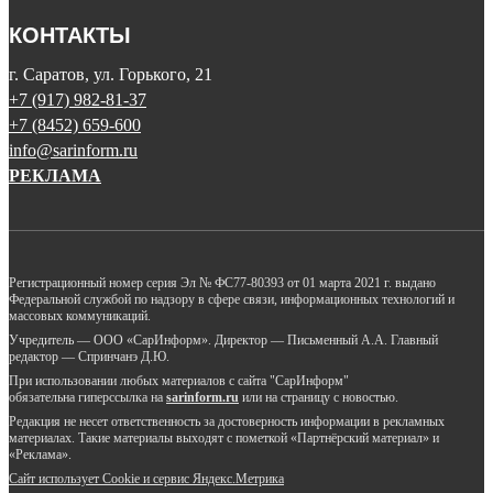
КОНТАКТЫ
г. Саратов, ул. Горького, 21
+7 (917) 982-81-37
+7 (8452) 659-600
info@sarinform.ru
РЕКЛАМА
Регистрационный номер серия Эл № ФС77-80393 от 01 марта 2021 г. выдано
Федеральной службой по надзору в сфере связи, информационных технологий и
массовых коммуникаций.
Учредитель — ООО «СарИнформ». Директор — Письменный А.А. Главный
редактор — Спринчанэ Д.Ю.
При использовании любых материалов с сайта "СарИнформ"
обязательна гиперссылка на
sarinform.ru
или на страницу с новостью.
Редакция не несет ответственность за достоверность информации в рекламных
материалах. Такие материалы выходят с пометкой «Партнёрский материал» и
«Реклама».
Сайт использует Cookie и сервиc Яндекс.Метрика