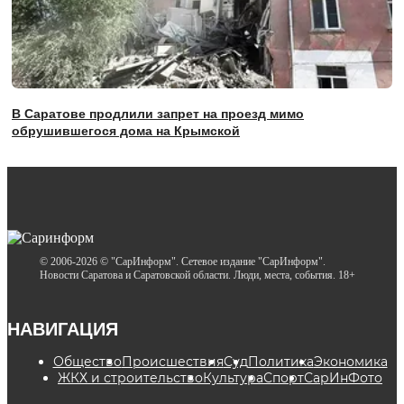
В Саратове продлили запрет на проезд мимо
обрушившегося дома на Крымской
© 2006-2026 © "СарИнформ". Сетевое издание "СарИнформ".
Новости Саратова и Саратовской области. Люди, места, события. 18+
НАВИГАЦИЯ
Общество
Происшествия
Суд
Политика
Экономика
ЖКХ и строительство
Культура
Спорт
СарИнФото