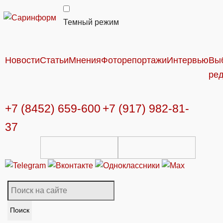
Темный режим
Новости
Статьи
Мнения
Фоторепортажи
Интервью
Вы
ре
+7 (8452) 659-600
+7 (917) 982-81-
37
Поиск