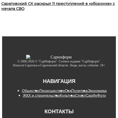
Саратовский СК раскрыл 11 преступлений в «оборонке» с
начала СВО
© 2006-2026 © "СарИнформ". Сетевое издание "СарИнформ".
Новости Саратова и Саратовской области. Люди, места, события. 18+
НАВИГАЦИЯ
Общество
Происшествия
Суд
Политика
Экономика
ЖКХ и строительство
Культура
Спорт
СарИнФото
КОНТАКТЫ