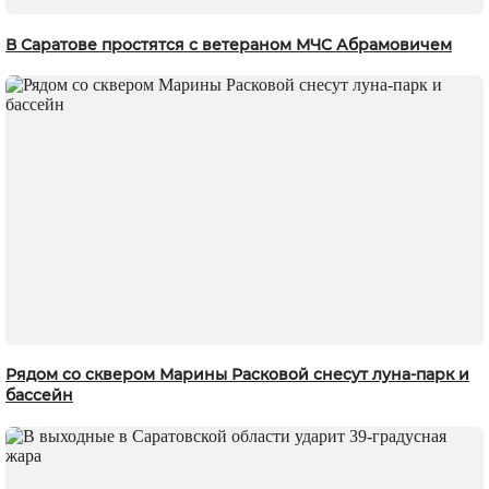
В Саратове простятся с ветераном МЧС Абрамовичем
Рядом со сквером Марины Расковой снесут луна-парк и
бассейн