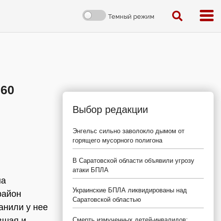
Темный режим
760
Выбор редакции
Энгельс сильно заволокло дымом от
горящего мусорного полигона
В Саратовской области объявили угрозу
атаки БПЛА
на
Украинские БПЛА ликвидированы над
район
Саратовской областью
анили у нее
вшая и
Смерть измученных детей-инвалидов: