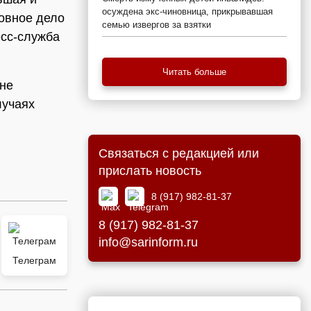
осуждена экс-чиновница, прикрывавшая
овное дело
семью извергов за взятки
есс-служба
Читать больше
 не
лучаях
Связаться с редакцией или
прислать новость
8 (917) 982-81-37
8 (917) 982-81-37
info@sarinform.ru
Телеграм