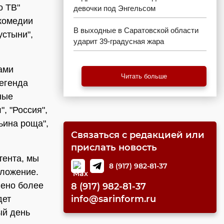
о ТВ"
девочки под Энгельсом
 комедии
В выходные в Саратовской области
устыни",
ударит 39-градусная жара
ами
Читать больше
Легенда
ные
, "Россия",
рьина роща",
Связаться с редакцией или
прислать новость
тента, мы
8 (917) 982-81-37
дложение.
лено более
8 (917) 982-81-37
info@sarinform.ru
дет
ый день