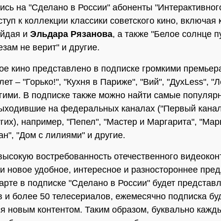
сь на "Сделано в России" абоненты "Интерактивног
ступ к коллекции классики советского кино, включая
айдая и
Эльдара Рязанова
, а также "Белое солнце п
зам не верит" и другие.
е кино представлено в подписке громкими премьер
ет – "Горько!", "Кухня в Париже", "Вий", "ДухLess", "
гими. В подписке также можно найти самые популяр
ыходившие на федеральных каналах ("Первый канал"
гих), например, "Пепел", "Мастер и Маргарита", "Ма
н", "Дом с лилиями" и другие.
высокую востребованность отечественного видеокон
и новое удобное, интересное и разностороннее пре
тарте в подписке "Сделано в России" будет представ
 и более 50 телесериалов, ежемесячно подписка бу
я новым контентом. Таким образом, буквально кажд