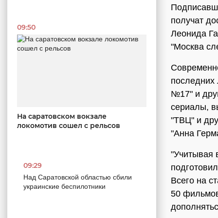
Подписавши
получат до
09:50
Леонида Г
"Москва сле
Современно
последних л
№17" и дру
сериалы, в
На саратовском вокзале
"ТВЦ" и дру
локомотив сошел с рельсов
"Анна Герма
"Учитывая 
09:29
подготовил
Над Саратовской областью сбили
Всего на с
украинские беспилотники
50 фильмов
дополнятьс