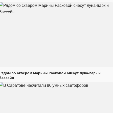
Рядом со сквером Марины Расковой снесут луна-парк и
бассейн