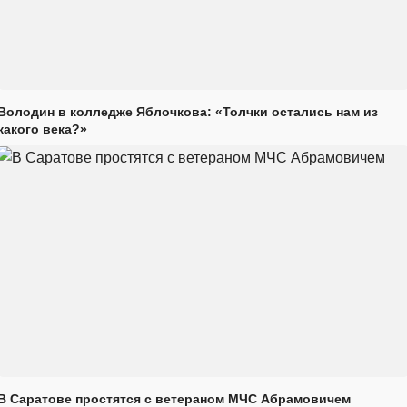
Володин в колледже Яблочкова: «Толчки остались нам из
какого века?»
В Саратове простятся с ветераном МЧС Абрамовичем