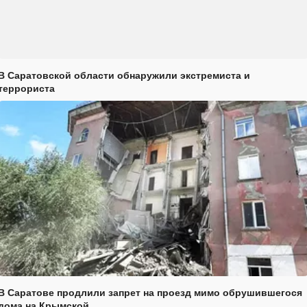
В Саратовской области обнаружили экстремиста и
террориста
В Саратове продлили запрет на проезд мимо обрушившегося
дома на Крымской