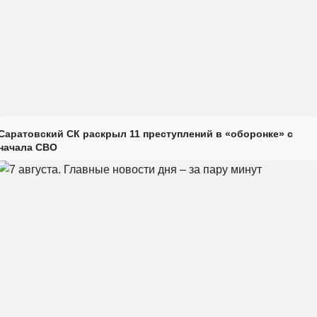
Саратовский СК раскрыл 11 преступлений в «оборонке» с
начала СВО