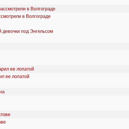
ссмотрели в Волгограде
й девочки под Энгельсом
ил ее лопатой
ове