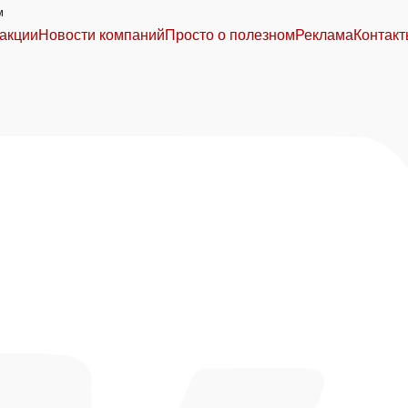
м
акции
Новости компаний
Просто о полезном
Реклама
Контак