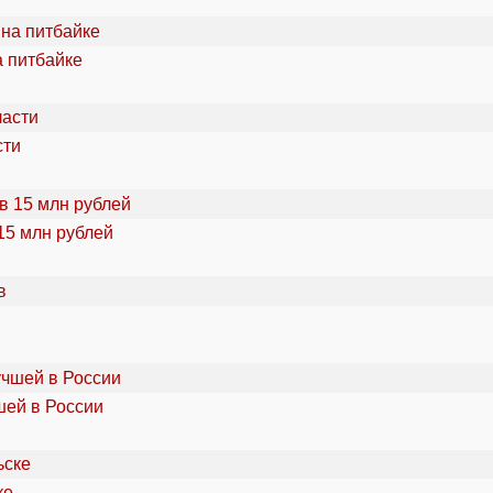
а питбайке
сти
15 млн рублей
шей в России
ке