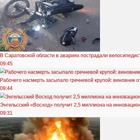
В Саратовской области в авариях пострадали велосипедист
09:45
Рабочего насмерть засыпало гречневой крупой: виновник 
09:44
Энгельсский «Восход» получит 2,5 миллиона на инноваци
09:31