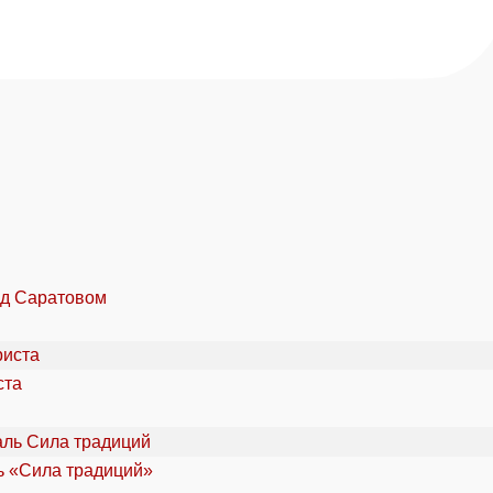
од Саратовом
ста
ль «Сила традиций»