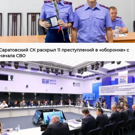
Саратовский СК раскрыл 11 преступлений в «оборонке» с
начала СВО