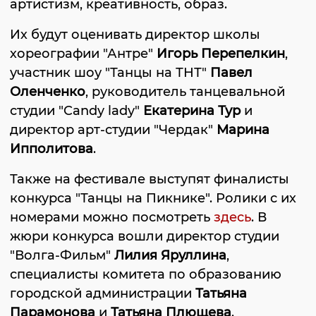
артистизм, креативность, образ.
Их будут оценивать директор школы
хореографии "Антре"
Игорь Перепелкин
,
участник шоу "Танцы на ТНТ"
Павел
Оленченко
, руководитель танцевальной
студии "Candy lady"
Екатерина Тур
и
директор арт-студии "Чердак"
Марина
Ипполитова
.
Также на фестивале выступят финалисты
конкурса "Танцы на Пикнике". Ролики с их
номерами можно посмотреть
здесь
. В
жюри конкурса вошли директор студии
"Волга-Фильм"
Лилия Яруллина
,
специалисты комитета по образованию
городской администрации
Татьяна
Парамонова
и
Татьяна Плющева
.