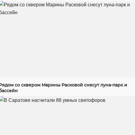
Рядом со сквером Марины Расковой снесут луна-парк и
бассейн