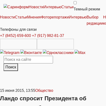
Новости
Интервью
Статьи
Темный режим
Новости
Статьи
Мнения
Фоторепортажи
Интервью
Выбор
Н
редакции
к
Телефоны для связи
+7 (8452) 659-600
+7 (917) 982-81-37
Поиск
15 июня 2015, 13:55
Общество
Ландо спросит Президента об